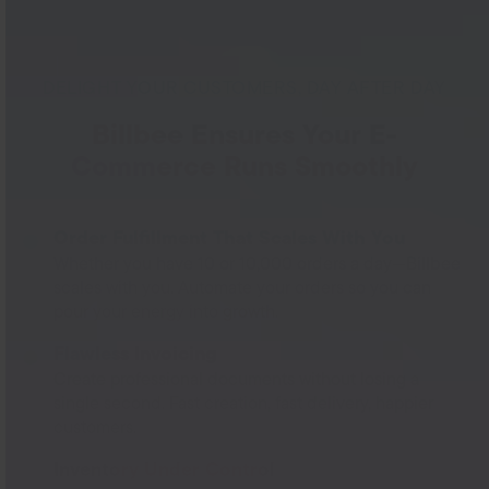
DELIGHT YOUR CUSTOMERS, DAY AFTER DAY
Billbee Ensures Your E-
Commerce Runs Smoothly
Order Fulfillment That Scales With You
Whether you have 10 or 10,000 orders a day—Billbee
scales with you. Automate your orders so you can
pour your energy into growth.
Flawless Invoicing
Create professional documents without losing a
single second. Fast creation, fast delivery, happier
customers.
Inventory Under Control