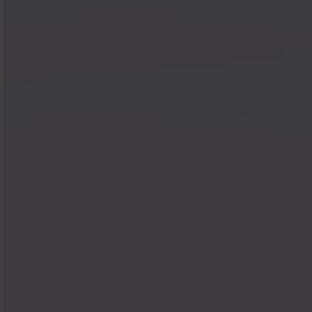
With automated inventory management, you always
know where you stand. No stockouts, no surprises—
just reliable data.