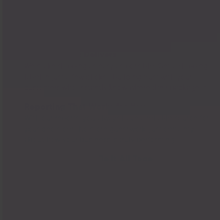
Shipping That Delivers
We make shipping as easy as possible. Get a shipping
label in just a few clicks—building trust with your
customers who instantly know where their package is.
Reporting That Works for You
With our reports, you always have a reliable source for
your decisions. No more guesswork, just certainty
about how your business is truly performing.
Integrations That Tie It All Together
Whether Shopify, Amazon, eBay, or your own store—
Billbee is the central hub for your multichannel
business. Instead of drowning in chaos, you manage
all orders centrally from one platform.