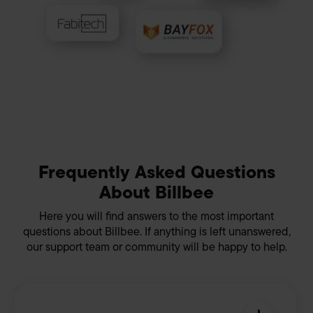
außerhalb der EU haben (z.B. USA) und Ihre Daten zu
eigenen Zwecken verwenden. Die Übertragung
personenbezogener Daten in nicht sichere Drittländer
beinhaltet das Risiko der Offenlegung an unberechtigte
Dritte, wie z.B. ausländische Behörden. Ihre hier
abgegebene Einwilligung können Sie jederzeit mit Wirkung
für die Zukunft widerrufen. Hierzu klicken Sie auf „Cookie-
Einstellungen anpassen“ im Footer unserer Seite. Details
Datenschutzinformationen
siehe unsere
. Unser
Impressum
Frequently Asked Questions
About Billbee
Here you will find answers to the most important
questions about Billbee. If anything is left unanswered,
our support team or community will be happy to help.