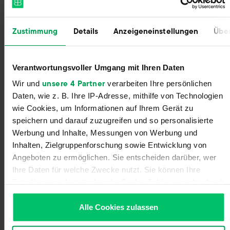
Zustimmung
Details
Anzeigeneinstellungen
Über
Sign Up With Zero Commitment
Register for your Billbee account and start your
trial without entering payment details. The trial
Verantwortungsvoller Umgang mit Ihren Daten
ends automatically without you having to
unsere 4 Partner
Wir und
verarbeiten Ihre persönlichen
cancel!
Daten, wie z. B. Ihre IP-Adresse, mithilfe von Technologien
wie Cookies, um Informationen auf Ihrem Gerät zu
speichern und darauf zuzugreifen und so personalisierte
Werbung und Inhalte, Messungen von Werbung und
Inhalten, Zielgruppenforschung sowie Entwicklung von
Angeboten zu ermöglichen. Sie entscheiden darüber, wer
Ihre Daten für welche Zwecke nutzt. Sie können Ihre
Einwilligung jederzeit über die Cookie-Erklärung oder durch
Klicken auf das Privacy Trigger Symbol ändern oder
widerrufen
Alle Cookies zulassen