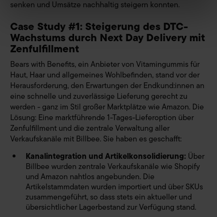
senken und Umsätze nachhaltig steigern konnten.
Erfahren Sie mehr darüber, wie Ihre persönlichen Daten
Case Study #1: Steigerung des DTC-
verarbeitet werden, und legen Sie Ihre Präferenzen im
Abschnitt Einzelheiten
Wachstums durch Next Day Delivery mit
fest.
Zenfulfillment
Wir verwenden Cookies, um Ihnen ein optimales
Bears with Benefits, ein Anbieter von Vitamingummis für
Webseiten-Erlebnis zu bieten. Dazu zählen Cookies, die
Haut, Haar und allgemeines Wohlbefinden, stand vor der
für den Betrieb der Seite notwendig sind, sowie solche, die
Herausforderung, den Erwartungen der Endkund:innen an
zu Statistikzwecken, für Marketingzwecke oder zur
eine schnelle und zuverlässige Lieferung gerecht zu
Anzeige externer Inhalte genutzt werden. Sie können
werden - ganz im Stil großer Marktplätze wie Amazon. Die
selbst festlegen, welche Cookies Sie zulassen möchten.
Lösung: Eine marktführende 1-Tages-Lieferoption über
Zenfulfillment und die zentrale Verwaltung aller
Mit Ihrem Klick auf "Alle Cookies zulassen" erteilen Sie
Verkaufskanäle mit Billbee. Sie haben es geschafft:
uns auch Ihre Einwilligung zur Weitergabe Ihrer
Nutzungsdaten an externe Dienstleister, die Ihren Sitz in
Kanalintegration und Artikelkonsolidierung:
Über
Ländern außerhalb der EU haben (z.B. USA) und Ihre
Billbee wurden zentrale Verkaufskanäle wie Shopify
Daten zu eigenen Zwecken verwenden. Die Übertragung
und Amazon nahtlos angebunden. Die
personenbezogener Daten in nicht sichere Drittländer
Artikelstammdaten wurden importiert und über SKUs
zusammengeführt, so dass stets ein aktueller und
beinhaltet das Risiko der Offenlegung an unberechtigte
übersichtlicher Lagerbestand zur Verfügung stand.
Dritte, wie z.B. ausländische Behörden. Ihre hier