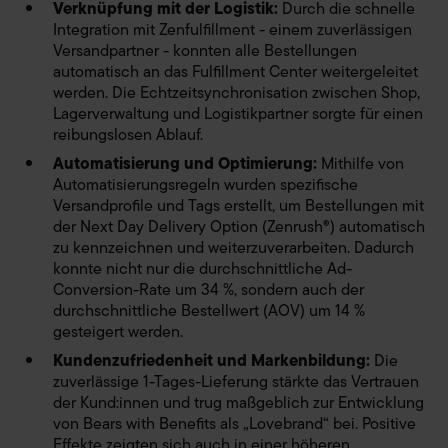
Verknüpfung mit der Logistik:
Durch die schnelle
abgegebene Einwilligung können Sie jederzeit mit Wirkung
Integration mit Zenfulfillment - einem zuverlässigen
für die Zukunft widerrufen. Hierzu klicken Sie auf „Cookie-
Versandpartner - konnten alle Bestellungen
Einstellungen anpassen“ im Footer unserer Seite. Details
automatisch an das Fulfillment Center weitergeleitet
Datenschutzinformationen
siehe unsere
. Unser
werden. Die Echtzeitsynchronisation zwischen Shop,
Impressum
Lagerverwaltung und Logistikpartner sorgte für einen
reibungslosen Ablauf.
Automatisierung und Optimierung:
Mithilfe von
Automatisierungsregeln wurden spezifische
Versandprofile und Tags erstellt, um Bestellungen mit
der Next Day Delivery Option (Zenrush®) automatisch
zu kennzeichnen und weiterzuverarbeiten. Dadurch
konnte nicht nur die durchschnittliche Ad-
Conversion-Rate um 34 %, sondern auch der
durchschnittliche Bestellwert (AOV) um 14 %
gesteigert werden.
Kundenzufriedenheit und Markenbildung:
Die
zuverlässige 1-Tages-Lieferung stärkte das Vertrauen
der Kund:innen und trug maßgeblich zur Entwicklung
von Bears with Benefits als „Lovebrand“ bei. Positive
Effekte zeigten sich auch in einer höheren