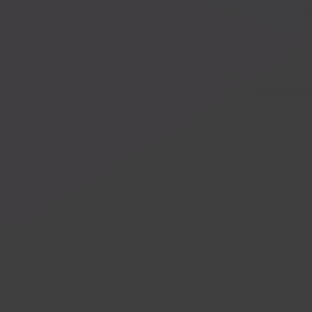
Nachbestellu
Impressum
. Unser
Behalte deine Lage
deine Bestellmeng
Ideal für Ama
Einsendungen
Erstelle Amazon-An
Excel-Listen und s
Vorbereitung.
Datenbasiert
Nutze automatisier
Bestandsbewegunge
finanzielles Risiko