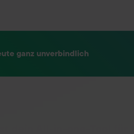
eute ganz unverbindlich
AUTOMATISIERE DEINEN E-COMMERCE
ist dein All-in-one-Tool fü