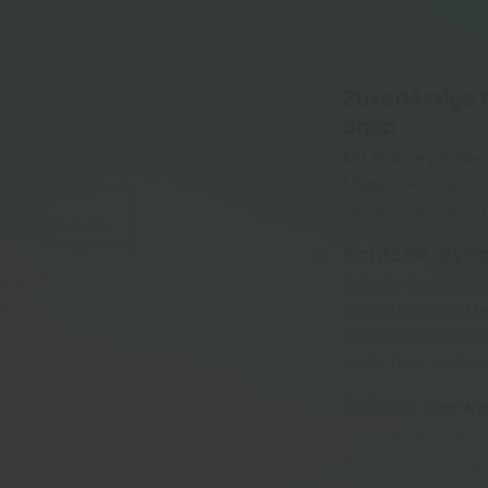
Zuverlässige 
Shop
Mit Billbee profiti
Magento-Shops und
versteht und dich b
Echtzeit-Syn
Behalte die Bestä
angebundenen Markt
Bestandsveränderu
verhindern und ein
Präzise Verwa
Verkaufe Produktk
Billbee im Hinterg