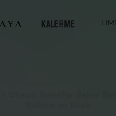
BESTÄNDE ZENTRAL VERWALTEN UND STEUERN
it Chaos: Behalte deine Be
Billbee im Blick