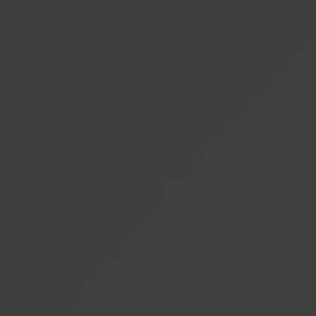
ngen automatisieren
rbestände noch effizienter im Blick, optimiere
en und automatisiere Nachbestellungen.
zon-Händler:innen: FBA
 in Sekunden
lieferungen mit nur 3 Klicks statt mühsamer
pare wertvolle Stunden bei der Logistik-
e Entscheidungen treffen
te Berichte zu Reichweiten und
n, um dein Sortiment gezielt und ohne
 zu vergrößern.