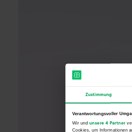
Zentrales Management aller Lage
Behalte den Überblick über all deine Lager in
egal, ob eigenes Lager, Ladengeschäft oder Fulf
Vorausschauende Planung durch 
Nutze die integrierte Reichweitenberechnung
Warenbedarf exakt zu ermitteln. So planst du
datenbasiert und vermeidest proaktiv Fehlbest
Zustimmung
Gewinne Zeit durch wertvolle Au
Mach deinen Magento-Shop zukunftssicher, i
Verantwortungsvoller Umgan
wiederkehrende Prozesse automatisierst. So spa
unsere 4 Partner
Wir und
ver
und vermeidest Fehler.
Cookies, um Informationen a