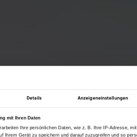
Bestände der Einze
berechnet.
rstandorte
 einem System – ganz
illment-Dienstleister.
smarte Analysen
, um deinen
 deine Nachbestellungen
ände.
Details
Anzeigeneinstellungen
tomatisierungen
ndem du
g mit Ihren Daten
rst du wertvolle Zeit
arbeiten Ihre persönlichen Daten, wie z. B. Ihre IP-Adresse, mit
uf Ihrem Gerät zu speichern und darauf zuzugreifen und so pers