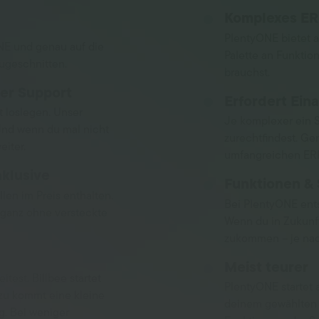
Komplexes E
PlentyONE bietet a
ONE und genau auf die
Palette an Funktion
ugeschnitten.
brauchst.
er Support
Erfordert Ein
t loslegen. Unser
Je komplexer ein S
 Und wenn du mal nicht
zurechtfindest. Ge
eiter.
umfangreichen ERP
nklusive
Funktionen & 
llen im Preis enthalten.
Bei PlentyONE ents
 ganz ohne versteckte
Wenn du in Zukunft
zukommen – je nac
Meist teurer
itest. Billbee startet
PlentyONE startet 
zu kommt eine kleine
deinem gewählten 
g. Bei weniger