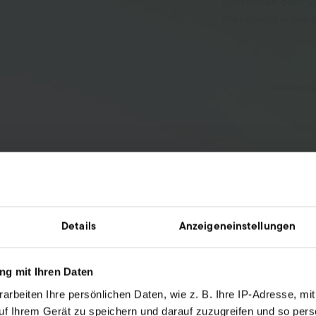
Funktionen oder Sc
Paket nicht enthalt
Alle Angaben
tis Upgrade ab 200 Bestellungen p
Details
Anzeigeneinstellungen
Warenmanagement mit VentoryOn
ee Teil des comrce Softwarehubs – einem Ökosystem für E-Com
g mit Ihren Daten
tern. Ab 200 Bestellungen ist VentoryOne in Billbee kostenlos,
noch stärker automatisieren kannst.
arbeiten Ihre persönlichen Daten, wie z. B. Ihre IP-Adresse, mit
uf Ihrem Gerät zu speichern und darauf zuzugreifen und so pers