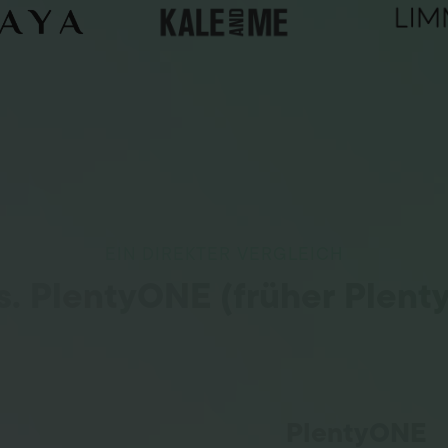
EIN DIREKTER VERGLEICH
vs. PlentyONE (früher Plent
PlentyONE