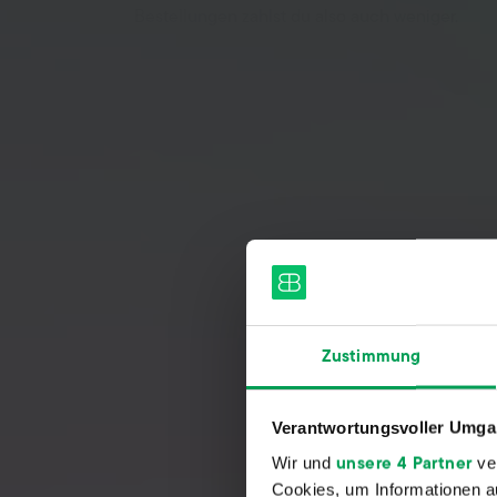
Bestellungen zahlst du also auch weniger.
Dein gra
Zustimmung
VentoryOne ist genau wie Billb
Verantwortungsvoller Umgan
Tools, die den Alltag erleich
unsere 4 Partner
Wir und
ver
Cookies, um Informationen a