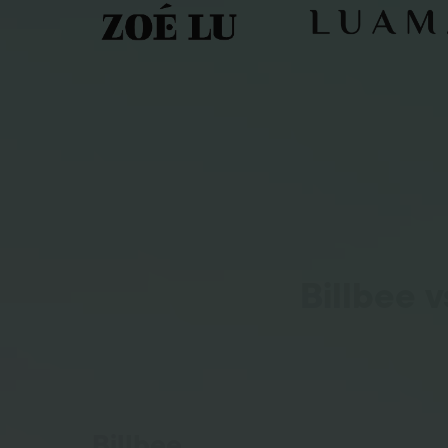
Billbee 
Billbee