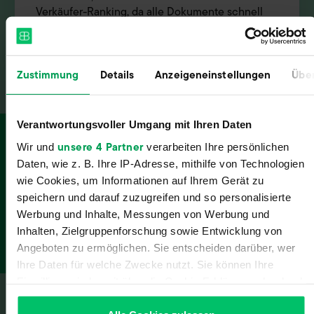
Verkäufer-Ranking, da alle Dokumente schnell
und zuverlässig hinterlegt werden.
Zustimmung
Details
Anzeigeneinstellungen
Über
Verantwortungsvoller Umgang mit Ihren Daten
unsere 4 Partner
Wir und
verarbeiten Ihre persönlichen
Teste Billbee noch heute ganz
Daten, wie z. B. Ihre IP-Adresse, mithilfe von Technologien
unverbindlich
wie Cookies, um Informationen auf Ihrem Gerät zu
speichern und darauf zuzugreifen und so personalisierte
Werbung und Inhalte, Messungen von Werbung und
Kostenlos testen
Inhalten, Zielgruppenforschung sowie Entwicklung von
Angeboten zu ermöglichen. Sie entscheiden darüber, wer
Ihre Daten für welche Zwecke nutzt. Sie können Ihre
Einwilligung jederzeit über die Cookie-Erklärung oder durch
Klicken auf das Privacy Trigger Symbol ändern oder