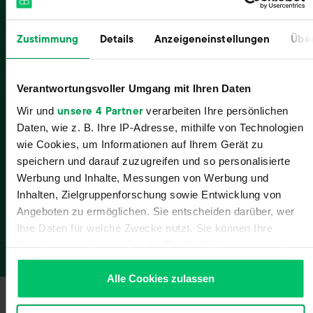
Zustimmung
Details
Anzeigeneinstellungen
Über
Verantwortungsvoller Umgang mit Ihren Daten
unsere 4 Partner
Wir und
verarbeiten Ihre persönlichen
Daten, wie z. B. Ihre IP-Adresse, mithilfe von Technologien
wie Cookies, um Informationen auf Ihrem Gerät zu
speichern und darauf zuzugreifen und so personalisierte
Werbung und Inhalte, Messungen von Werbung und
Jetzt unverbindlich testen
Inhalten, Zielgruppenforschung sowie Entwicklung von
Angeboten zu ermöglichen. Sie entscheiden darüber, wer
Zu allen Schnittstellen
Ihre Daten für welche Zwecke nutzt. Sie können Ihre
Einwilligung jederzeit über die Cookie-Erklärung oder durch
Klicken auf das Privacy Trigger Symbol ändern oder
widerrufen
Alle Cookies zulassen
Wenn Sie es erlauben, würden wir auch gerne: