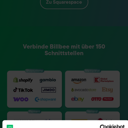
Zu
Squarespace
Verbinde Billbee mit über 150
Schnittstellen