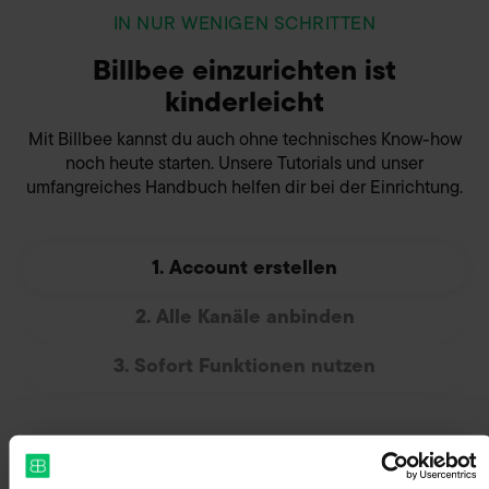
IN NUR WENIGEN SCHRITTEN
Billbee einzurichten ist
kinderleicht
Mit Billbee kannst du auch ohne technisches Know-how
noch heute starten. Unsere Tutorials und unser
umfangreiches Handbuch helfen dir bei der Einrichtung.
1. Account erstellen
2. Alle Kanäle anbinden
3. Sofort Funktionen nutzen
Melde dich 100% unverbindlich an