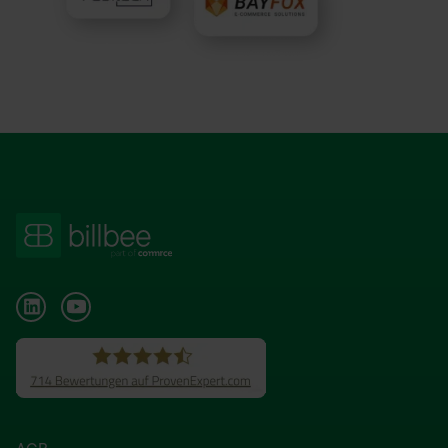
Daten zu eigenen Zwecken verwenden. Die Übertragung
personenbezogener Daten in nicht sichere Drittländer
beinhaltet das Risiko der Offenlegung an unberechtigte
Dritte, wie z.B. ausländische Behörden. Ihre hier
abgegebene Einwilligung können Sie jederzeit mit Wirkung
für die Zukunft widerrufen. Hierzu klicken Sie auf „Cookie-
Einstellungen anpassen“ im Footer unserer Seite. Details
Datenschutzinformationen
siehe unsere
. Unser
Impressum