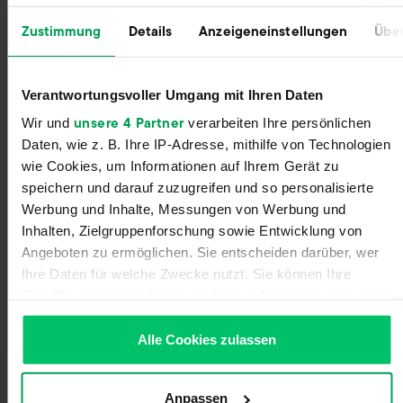
Registriere dich für deinen Billbee-Account
Zustimmung
Details
Anzeigeneinstellungen
Über
und starte die Testphase ohne Angabe von
Zahlungsinformationen. Die Testphase endet
automatisch, ohne dass du kündigen musst!
Verantwortungsvoller Umgang mit Ihren Daten
unsere 4 Partner
Wir und
verarbeiten Ihre persönlichen
Daten, wie z. B. Ihre IP-Adresse, mithilfe von Technologien
wie Cookies, um Informationen auf Ihrem Gerät zu
speichern und darauf zuzugreifen und so personalisierte
Werbung und Inhalte, Messungen von Werbung und
Inhalten, Zielgruppenforschung sowie Entwicklung von
Angeboten zu ermöglichen. Sie entscheiden darüber, wer
Ihre Daten für welche Zwecke nutzt. Sie können Ihre
Einwilligung jederzeit über die Cookie-Erklärung oder durch
Klicken auf das Privacy Trigger Symbol ändern oder
widerrufen
Alle Cookies zulassen
Wenn Sie es erlauben, würden wir auch gerne:
Anpassen