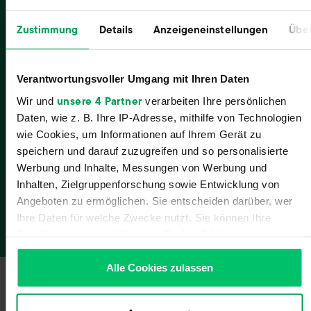
Zustimmung
Details
Anzeigeneinstellungen
Über
Verantwortungsvoller Umgang mit Ihren Daten
unsere 4 Partner
Wir und
verarbeiten Ihre persönlichen
Daten, wie z. B. Ihre IP-Adresse, mithilfe von Technologien
wie Cookies, um Informationen auf Ihrem Gerät zu
speichern und darauf zuzugreifen und so personalisierte
Jetzt unverbindlich testen
Werbung und Inhalte, Messungen von Werbung und
Inhalten, Zielgruppenforschung sowie Entwicklung von
Zu allen Schnittstellen
Angeboten zu ermöglichen. Sie entscheiden darüber, wer
Ihre Daten für welche Zwecke nutzt. Sie können Ihre
Einwilligung jederzeit über die Cookie-Erklärung oder durch
Klicken auf das Privacy Trigger Symbol ändern oder
widerrufen
Alle Cookies zulassen
Wenn Sie es erlauben, würden wir auch gerne:
IN NUR WENIGEN SCHRITTEN