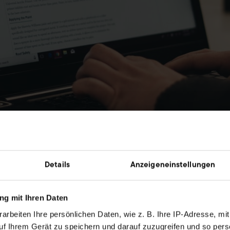
Neue Hilfeartikel für die Billbee Datenbank
Details
Anzeigeneinstellungen
- eurem Ruf gefolgt und haben uns dem Thema Hilfevideos gewid
g mit Ihren Daten
Tube-Kanal hochladen, in denen wir dir Dinge zeigen, erklären 
arbeiten Ihre persönlichen Daten, wie z. B. Ihre IP-Adresse, mit
bei uns! Unseren Kanal findest du
hier.
uf Ihrem Gerät zu speichern und darauf zuzugreifen und so pers