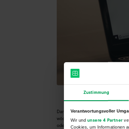
Zustimmung
Darüber hinaus sind wir - endlich 
Verantwortungsvoller Umgan
wöchentlich Videos auf unserem You
unsere 4 Partner
Wir und
ver
oder Anregungen? Dann melde dich 
Cookies, um Informationen a