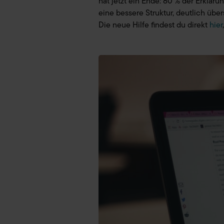
hat jetzt ein Ende: 80 % der Erkläru
eine bessere Struktur, deutlich übe
Die neue Hilfe findest du direkt
hier