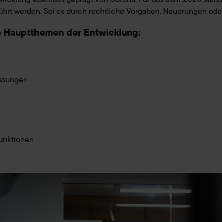
Impressum
. Unser
führt werden. Sei es durch rechtliche Vorgaben, Neuerungen o
e Hauptthemen der Entwicklung:
assungen
funktionen