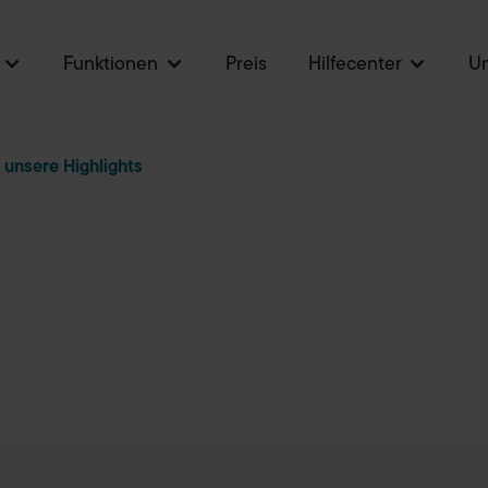
Funktionen
Preis
Hilfecenter
U
 unsere Highlights
About Billbee