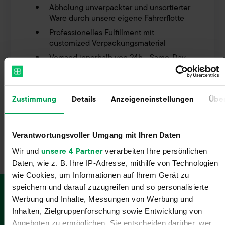
Abholung unverpackter und unsortierter
Ware durch unsere eigene Fahrerflotte
Professionelles Fulfillment mit
customized Verpackungsmaterial
Versand innerhalb von 24h - Same-Day
(DHL, UPS, dpd etc.)
Retourenmanagement mit
Aufarbeitungsmöglichkeiten
Zustimmung
Details
Anzeigeneinstellungen
Über
charry Rundum-Sorglos-Service
Verantwortungsvoller Umgang mit Ihren Daten
unsere 4 Partner
Wir und
verarbeiten Ihre persönlichen
Daten, wie z. B. Ihre IP-Adresse, mithilfe von Technologien
wie Cookies, um Informationen auf Ihrem Gerät zu
speichern und darauf zuzugreifen und so personalisierte
Werbung und Inhalte, Messungen von Werbung und
Verbinde Billbee mit über 150
Inhalten, Zielgruppenforschung sowie Entwicklung von
Schnittstellen
Angeboten zu ermöglichen. Sie entscheiden darüber, wer