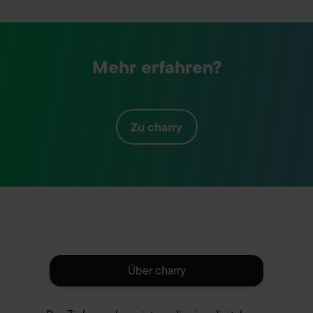
Mehr erfahren?
Zu
charry
Über
charry