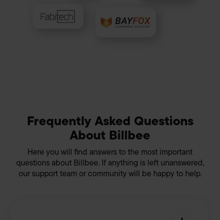
außerhalb der EU haben (z.B. USA) und Ihre Daten zu
eigenen Zwecken verwenden. Die Übertragung
personenbezogener Daten in nicht sichere Drittländer
beinhaltet das Risiko der Offenlegung an unberechtigte
Dritte, wie z.B. ausländische Behörden. Ihre hier
abgegebene Einwilligung können Sie jederzeit mit Wirkung
für die Zukunft widerrufen. Hierzu klicken Sie auf „Cookie-
Einstellungen anpassen“ im Footer unserer Seite. Details
Datenschutzinformationen
siehe unsere
. Unser
Impressum
Frequently Asked Questions
About Billbee
Here you will find answers to the most important
questions about Billbee. If anything is left unanswered,
our support team or community will be happy to help.