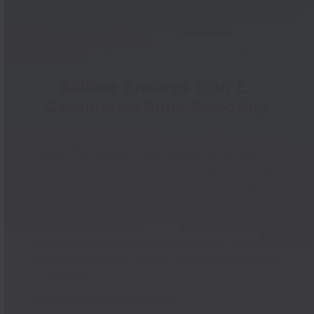
DELIGHT YOUR CUSTOMERS, DAY AFTER DAY
Billbee Ensures Your E-
Commerce Runs Smoothly
Order Fulfillment That Scales With You
Whether you have 10 or 10,000 orders a day—Billbee
scales with you. Automate your orders so you can
pour your energy into growth.
Flawless Invoicing
Create professional documents without losing a
single second. Fast creation, fast delivery, happier
customers.
Inventory Under Control