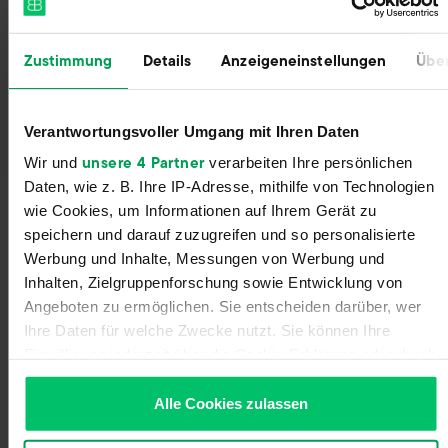
Zustimmung
Details
Anzeigeneinstellungen
Über
Sign Up With Zero Commitment
Register for your Billbee account and start your
trial without entering payment details. The trial
Verantwortungsvoller Umgang mit Ihren Daten
ends automatically without you having to
unsere 4 Partner
Wir und
verarbeiten Ihre persönlichen
cancel!
Daten, wie z. B. Ihre IP-Adresse, mithilfe von Technologien
wie Cookies, um Informationen auf Ihrem Gerät zu
speichern und darauf zuzugreifen und so personalisierte
Werbung und Inhalte, Messungen von Werbung und
Inhalten, Zielgruppenforschung sowie Entwicklung von
Angeboten zu ermöglichen. Sie entscheiden darüber, wer
Ihre Daten für welche Zwecke nutzt. Sie können Ihre
Einwilligung jederzeit über die Cookie-Erklärung oder durch
Klicken auf das Privacy Trigger Symbol ändern oder
widerrufen
Alle Cookies zulassen