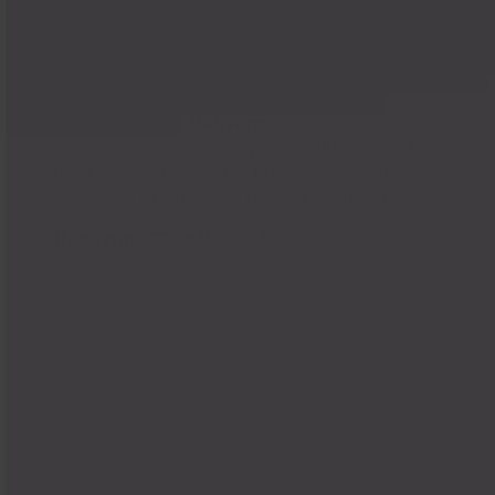
Shipping That Delivers
We make shipping as easy as possible. Get a shipping
label in just a few clicks—building trust with your
customers who instantly know where their package is.
Reporting That Works for You
With our reports, you always have a reliable source for
your decisions. No more guesswork, just certainty
about how your business is truly performing.
Integrations That Tie It All Together
Whether Shopify, Amazon, eBay, or your own store—
Billbee is the central hub for your multichannel
business. Instead of drowning in chaos, you manage
all orders centrally from one platform.