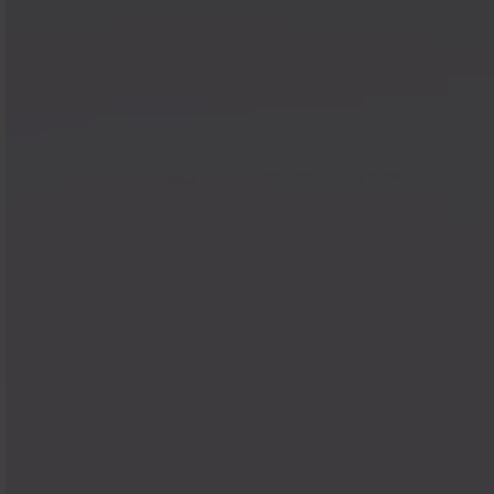
With automated inventory management, you always
know where you stand. No stockouts, no surprises—
just reliable data.