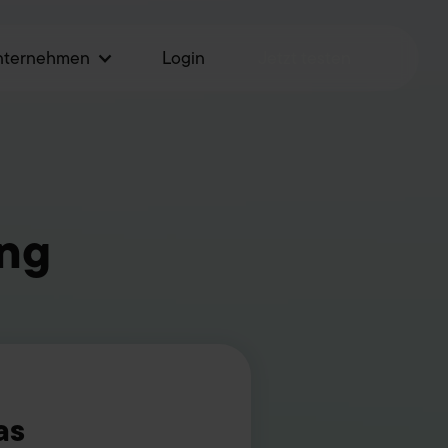
nternehmen
Login
Jetzt testen
ung
as