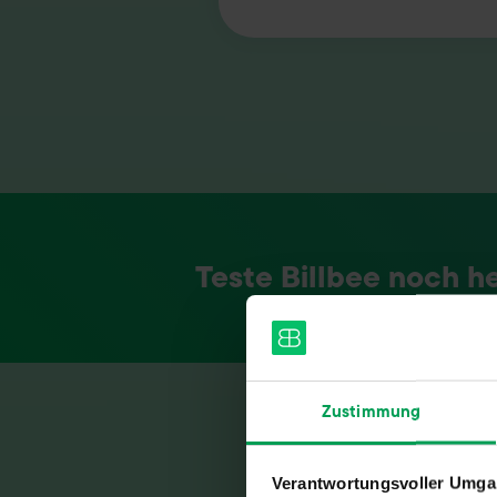
Teste Billbee noch h
Zustimmung
YouTube-Tutorials
Verantwortungsvoller Umgan