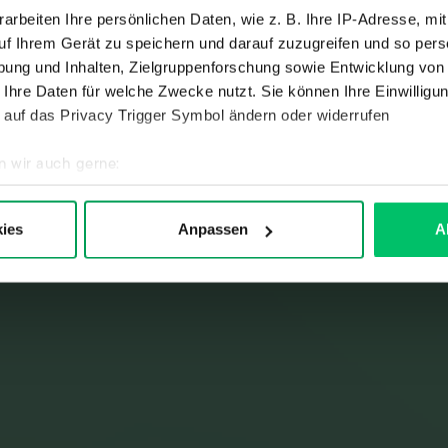
arbeiten Ihre persönlichen Daten, wie z. B. Ihre IP-Adresse, mit
uf Ihrem Gerät zu speichern und darauf zuzugreifen und so pers
ung und Inhalten, Zielgruppenforschung sowie Entwicklung von
 Ihre Daten für welche Zwecke nutzt. Sie können Ihre Einwilligun
 auf das Privacy Trigger Symbol ändern oder widerrufen
Spezielle Funktionen &
User Cases
n wir auch gerne:
hre geografische Lage erfassen, welche bis auf einige Meter ge
Zum Video →
es Scannen nach bestimmten Merkmalen (Fingerprinting) identifi
ies
Anpassen
A
ie Ihre persönlichen Daten verarbeitet werden, und legen Sie I
nen ein optimales Webseiten-Erlebnis zu bieten. Dazu zählen C
wie solche, die zu Statistikzwecken, für Marketingzwecke oder z
elbst festlegen, welche Cookies Sie zulassen möchten. Mit Ihre
ch Ihre Einwilligung zur Weitergabe Ihrer Nutzungsdaten an exter
er EU haben (z.B. USA) und Ihre Daten zu eigenen Zwecken ver
cht sichere Drittländer beinhaltet das Risiko der Offenlegung an