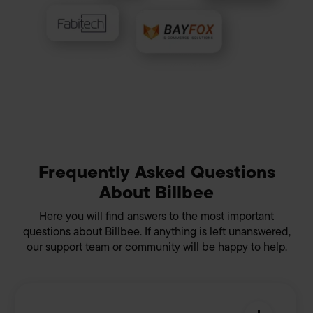
außerhalb der EU haben (z.B. USA) und Ihre Daten zu
eigenen Zwecken verwenden. Die Übertragung
personenbezogener Daten in nicht sichere Drittländer
beinhaltet das Risiko der Offenlegung an unberechtigte
Dritte, wie z.B. ausländische Behörden. Ihre hier
abgegebene Einwilligung können Sie jederzeit mit Wirkung
für die Zukunft widerrufen. Hierzu klicken Sie auf „Cookie-
Einstellungen anpassen“ im Footer unserer Seite. Details
Datenschutzinformationen
siehe unsere
. Unser
Impressum
Frequently Asked Questions
About Billbee
Here you will find answers to the most important
questions about Billbee. If anything is left unanswered,
our support team or community will be happy to help.