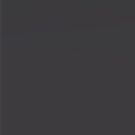
With automated inventory management, you always
know where you stand. No stockouts, no surprises—
just reliable data.