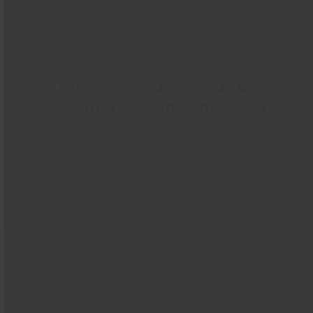
DELIGHT YOUR CUSTOMERS, DAY AFTER DAY
Billbee Ensures Your E-
Commerce Runs Smoothly
Order Fulfillment That Scales With You
Whether you have 10 or 10,000 orders a day—Billbee
scales with you. Automate your orders so you can
pour your energy into growth.
Flawless Invoicing
Create professional documents without losing a
single second. Fast creation, fast delivery, happier
customers.
Inventory Under Control