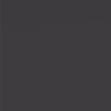
Shipping That Delivers
We make shipping as easy as possible. Get a shipping
label in just a few clicks—building trust with your
customers who instantly know where their package is.
Reporting That Works for You
With our reports, you always have a reliable source for
your decisions. No more guesswork, just certainty
about how your business is truly performing.
Integrations That Tie It All Together
Whether Shopify, Amazon, eBay, or your own store—
Billbee is the central hub for your multichannel
business. Instead of drowning in chaos, you manage
all orders centrally from one platform.