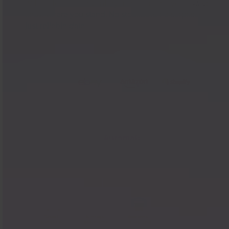
With automated inventory management, you always
know where you stand. No stockouts, no surprises—
just reliable data.