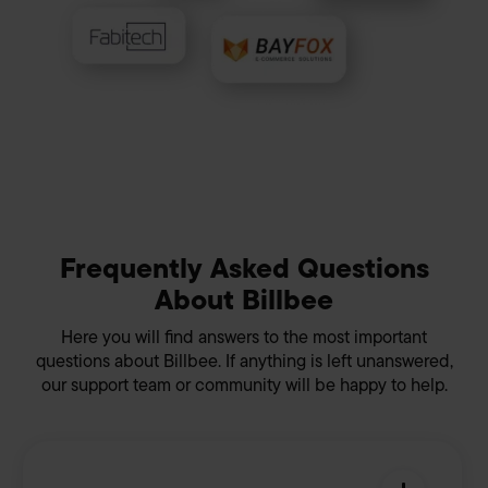
außerhalb der EU haben (z.B. USA) und Ihre Daten zu
eigenen Zwecken verwenden. Die Übertragung
personenbezogener Daten in nicht sichere Drittländer
beinhaltet das Risiko der Offenlegung an unberechtigte
Dritte, wie z.B. ausländische Behörden. Ihre hier
abgegebene Einwilligung können Sie jederzeit mit Wirkung
für die Zukunft widerrufen. Hierzu klicken Sie auf „Cookie-
Einstellungen anpassen“ im Footer unserer Seite. Details
Datenschutzinformationen
siehe unsere
. Unser
Impressum
Frequently Asked Questions
About Billbee
Here you will find answers to the most important
questions about Billbee. If anything is left unanswered,
our support team or community will be happy to help.