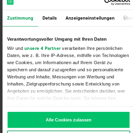
Zustimmung
Details
Anzeigeneinstellungen
Über
Sign Up With Zero Commitment
Register for your Billbee account and start your
trial without entering payment details. The trial
Verantwortungsvoller Umgang mit Ihren Daten
ends automatically without you having to
unsere 4 Partner
Wir und
verarbeiten Ihre persönlichen
cancel!
Daten, wie z. B. Ihre IP-Adresse, mithilfe von Technologien
wie Cookies, um Informationen auf Ihrem Gerät zu
speichern und darauf zuzugreifen und so personalisierte
Werbung und Inhalte, Messungen von Werbung und
Inhalten, Zielgruppenforschung sowie Entwicklung von
Angeboten zu ermöglichen. Sie entscheiden darüber, wer
Ihre Daten für welche Zwecke nutzt. Sie können Ihre
Einwilligung jederzeit über die Cookie-Erklärung oder durch
Klicken auf das Privacy Trigger Symbol ändern oder
widerrufen
Alle Cookies zulassen