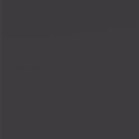
Shipping That Delivers
We make shipping as easy as possible. Get a shipping
label in just a few clicks—building trust with your
customers who instantly know where their package is.
Reporting That Works for You
With our reports, you always have a reliable source for
your decisions. No more guesswork, just certainty
about how your business is truly performing.
Integrations That Tie It All Together
Whether Shopify, Amazon, eBay, or your own store—
Billbee is the central hub for your multichannel
business. Instead of drowning in chaos, you manage
all orders centrally from one platform.