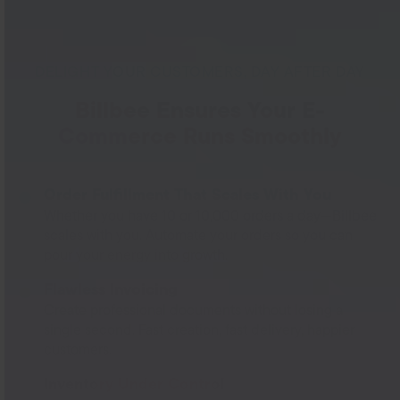
DELIGHT YOUR CUSTOMERS, DAY AFTER DAY
Billbee Ensures Your E-
Commerce Runs Smoothly
Order Fulfillment That Scales With You
Whether you have 10 or 10,000 orders a day—Billbee
scales with you. Automate your orders so you can
pour your energy into growth.
Flawless Invoicing
Create professional documents without losing a
single second. Fast creation, fast delivery, happier
customers.
Inventory Under Control