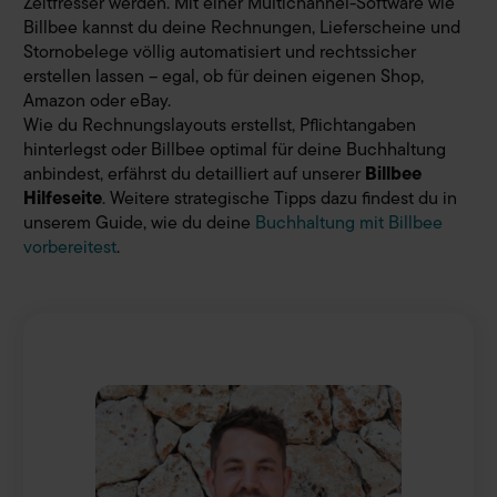
Zeitfresser werden. Mit einer Multichannel-Software wie
zu Statistikzwecken, für Marketingzwecke oder zur
Billbee kannst du deine Rechnungen, Lieferscheine und
Anzeige externer Inhalte genutzt werden. Sie können
Stornobelege völlig automatisiert und rechtssicher
selbst festlegen, welche Cookies Sie zulassen möchten.
erstellen lassen – egal, ob für deinen eigenen Shop,
Mit Ihrem Klick auf "Alle Cookies zulassen" erteilen Sie
Amazon oder eBay.
uns auch Ihre Einwilligung zur Weitergabe Ihrer
Wie du Rechnungslayouts erstellst, Pflichtangaben
Nutzungsdaten an externe Dienstleister, die Ihren Sitz in
hinterlegst oder Billbee optimal für deine Buchhaltung
anbindest, erfährst du detailliert auf unserer
Billbee
Ländern außerhalb der EU haben (z.B. USA) und Ihre
Hilfeseite
. Weitere strategische Tipps dazu findest du in
Daten zu eigenen Zwecken verwenden. Die Übertragung
unserem Guide, wie du deine
Buchhaltung mit Billbee
personenbezogener Daten in nicht sichere Drittländer
vorbereitest
.
beinhaltet das Risiko der Offenlegung an unberechtigte
Dritte, wie z.B. ausländische Behörden. Ihre hier
abgegebene Einwilligung können Sie jederzeit mit Wirkung
für die Zukunft widerrufen. Hierzu klicken Sie auf „Cookie-
Einstellungen anpassen“ im Footer unserer Seite. Details
Datenschutzinformationen
siehe unsere
. Unser
Impressum