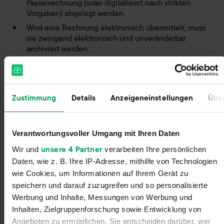
Papierrechnung (oder digitalisiert nach strikten
Vorgaben) abgelegt werden.
Wird eine Rechnung elektronisch übermittelt, muss
sie zwingend elektronisch und unveränderbar
archiviert werden.
Beispiel: PDF-Rechnung für die Überarbeitung deines
Online-Shops
Du beauftragst die Webdesign-Agentur
WebX mit der Überarbeitung deines Online-Shops. Nach
Zustimmung
Details
Anzeigeneinstellungen
Über
erfolgreicher Ausführung des Auftrags sendet dir WebX
eine elektronische Rechnung in Form einer E-Mail mit
beigefügter Rechnungs-PDF. Da das Ursprungsformat
Verantwortungsvoller Umgang mit Ihren Daten
deiner Rechnung die E-Mail samt PDF ist, musst du sie in
diesem Format elektronisch archivieren. Ein einfacher
unsere 4 Partner
Wir und
verarbeiten Ihre persönlichen
Papierausdruck dieser Rechnung ist nicht nur unnötig,
Daten, wie z. B. Ihre IP-Adresse, mithilfe von Technologien
sondern als alleiniger Beleg sogar unzulässig.
wie Cookies, um Informationen auf Ihrem Gerät zu
speichern und darauf zuzugreifen und so personalisierte
Lieferschein oder Rechnung – oder
Werbung und Inhalte, Messungen von Werbung und
beides?
Inhalten, Zielgruppenforschung sowie Entwicklung von
Trotz des digitalen Zeitalters bieten die meisten E-
Angeboten zu ermöglichen. Sie entscheiden darüber, wer