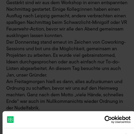
Gestärkt sind wir aus dem Workshop in einen entspannten
Nachmittag gestartet. Einige Kolleg:innen haben einen
Ausflug nach Leipzig gemacht, andere verbrachten einen
spaßigen Nachmittag beim Schwarzlicht-Minigolf oder VR
Feuerwehr-Action, bevor wir alle den Abend gemeinsam
ausklingen lassen konnten.
Der Donnerstag stand erneut im Zeichen von Coworking-
Sessions und bot uns die Möglichkeit, gemeinsam an
Projekten zu arbeiten. Es wurde viel gebrainstormed,
Ideen durchgesprochen oder auch einfach nur To-do-
Listen abgearbeitet. An diesem Tag besuchte uns auch
Jan, unser Gründer.
Am Freitagmorgen hieß es dann, alles aufzuräumen und
Ordnung zu schaffen, bevor wir uns auf den Heimweg
machten. Ganz nach dem Motto „viele Hände, schnelles
Ende“ war auch im Nullkommanichts wieder Ordnung in
der Nudelfabrik.
Unser Fazit:
Es waren fünf wundervolle Tage, die uns nicht nur