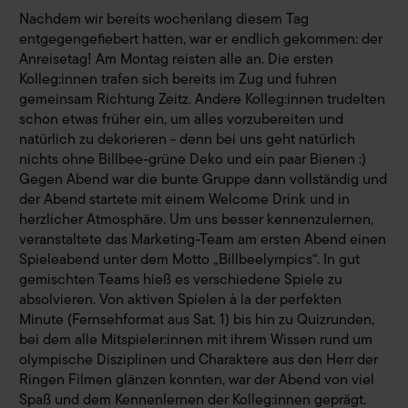
Nachdem wir bereits wochenlang diesem Tag
entgegengefiebert hatten, war er endlich gekommen: der
Anreisetag! Am Montag reisten alle an. Die ersten
Kolleg:innen trafen sich bereits im Zug und fuhren
gemeinsam Richtung Zeitz. Andere Kolleg:innen trudelten
schon etwas früher ein, um alles vorzubereiten und
natürlich zu dekorieren - denn bei uns geht natürlich
nichts ohne Billbee-grüne Deko und ein paar Bienen :)
Gegen Abend war die bunte Gruppe dann vollständig und
der Abend startete mit einem Welcome Drink und in
herzlicher Atmosphäre. Um uns besser kennenzulernen,
veranstaltete das Marketing-Team am ersten Abend einen
Spieleabend unter dem Motto „Billbeelympics“. In gut
gemischten Teams hieß es verschiedene Spiele zu
absolvieren. Von aktiven Spielen à la der perfekten
Minute (Fernsehformat aus Sat. 1) bis hin zu Quizrunden,
bei dem alle Mitspieler:innen mit ihrem Wissen rund um
olympische Disziplinen und Charaktere aus den Herr der
Ringen Filmen glänzen konnten, war der Abend von viel
Spaß und dem Kennenlernen der Kolleg:innen geprägt.