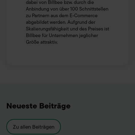
dabei von Billbee bzw. durch die
personenbezogener Daten in nicht sichere Drittländer
Anbindung von über 100 Schnittstellen
beinhaltet das Risiko der Offenlegung an unberechtigte
zu Partnern aus dem E-Commerce
Dritte, wie z.B. ausländische Behörden. Ihre hier
abgebildet werden. Aufgrund der
abgegebene Einwilligung können Sie jederzeit mit Wirkung
Skalierungsfähigkeit und des Preises ist
für die Zukunft widerrufen. Hierzu klicken Sie auf „Cookie-
Billbee für Unternehmen jeglicher
Einstellungen anpassen“ im Footer unserer Seite. Details
Größe attraktiv.
Datenschutzinformationen
siehe unsere
. Unser
Impressum
Neueste Beiträge
Zu allen Beiträgen