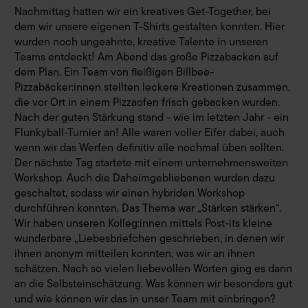
Nachmittag hatten wir ein kreatives Get-Together, bei
dem wir unsere eigenen T-Shirts gestalten konnten. Hier
wurden noch ungeahnte, kreative Talente in unseren
Teams entdeckt! Am Abend das große Pizzabacken auf
dem Plan. Ein Team von fleißigen Billbee-
Pizzabäcker:innen stellten leckere Kreationen zusammen,
die vor Ort in einem Pizzaofen frisch gebacken wurden.
Nach der guten Stärkung stand - wie im letzten Jahr - ein
Flunkyball-Turnier an! Alle waren voller Eifer dabei, auch
wenn wir das Werfen definitiv alle nochmal üben sollten.
Der nächste Tag startete mit einem unternehmensweiten
Workshop. Auch die Daheimgebliebenen wurden dazu
geschaltet, sodass wir einen hybriden Workshop
durchführen konnten. Das Thema war „Stärken stärken“.
Wir haben unseren Kolleg:innen mittels Post-its kleine
wunderbare „Liebesbriefchen geschrieben, in denen wir
ihnen anonym mitteilen konnten, was wir an ihnen
schätzen. Nach so vielen liebevollen Worten ging es dann
an die Selbsteinschätzung. Was können wir besonders gut
und wie können wir das in unser Team mit einbringen?