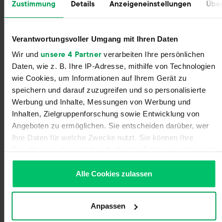
Zustimmung
Details
Anzeigeneinstellungen
Über
beruflich weitergebracht haben, sondern uns auch
einander nähergebracht haben. Der Hive war eine
großartige Möglichkeit, unsere Kolleg:innen besser
kennenzulernen und gemeinsam unvergessliche
Verantwortungsvoller Umgang mit Ihren Daten
Erinnerungen zu schaffen. Wir freuen uns bereits jetzt auf
unsere 4 Partner
Wir und
verarbeiten Ihre persönlichen
den nächsten Hive! Mal sehen, wo es im nächsten Jahr
Daten, wie z. B. Ihre IP-Adresse, mithilfe von Technologien
hingeht :)
wie Cookies, um Informationen auf Ihrem Gerät zu
speichern und darauf zuzugreifen und so personalisierte
Werbung und Inhalte, Messungen von Werbung und
Inhalten, Zielgruppenforschung sowie Entwicklung von
Angeboten zu ermöglichen. Sie entscheiden darüber, wer
Ihre Daten für welche Zwecke nutzt. Sie können Ihre
Einwilligung jederzeit über die Cookie-Erklärung oder durch
Klicken auf das Privacy Trigger Symbol ändern oder
widerrufen
Alle Cookies zulassen
Wenn Sie es erlauben, würden wir auch gerne:
Anpassen
Informationen über Ihre geografische Lage