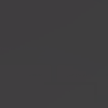
Impressum
. Unser
ect Billbee With Over 150 Integra