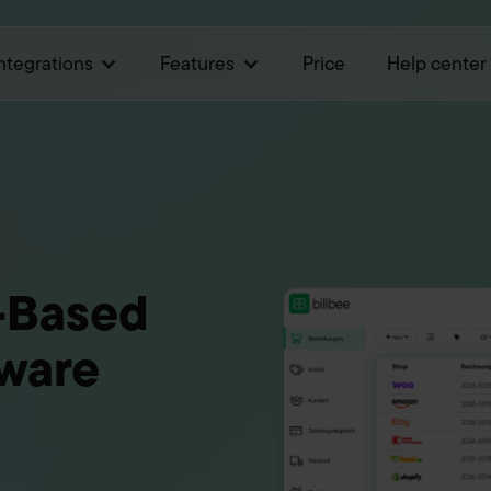
ntegrations
Features
Price
Help center
-Based
tware