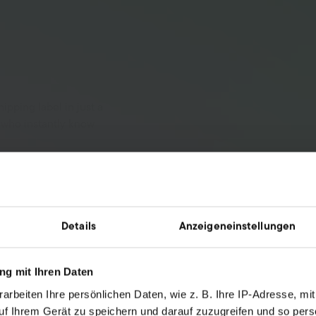
ipping label in just a
 who instantly know
urce for your
about how your
Details
Anzeigeneinstellungen
er
ore—Billbee is the
g mit Ihren Daten
stead of drowning in
arbeiten Ihre persönlichen Daten, wie z. B. Ihre IP-Adresse, mit
e platform.
uf Ihrem Gerät zu speichern und darauf zuzugreifen und so pers