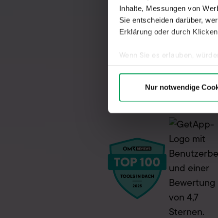
Inhalte, Messungen von Werb
Sie entscheiden darüber, wer
Erklärung oder durch Klicken
Wenn Sie es erlauben, würde
Informationen über I
Ihr Gerät durch aktiv
Nur notwendige Cook
Erfahren Sie mehr darüber, w
Einzelheiten
fest.
Wir verwenden Cookies, um Ih
der Seite notwendig sind, so
genutzt werden. Sie können s
zulassen" erteilen Sie uns au
Sitz in Ländern außerhalb d
personenbezogener Daten in ni
z.B. ausländische Behörden. 
widerrufen. Hierzu klicken S