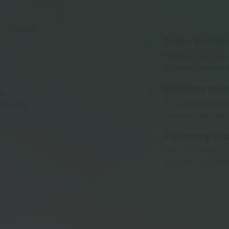
Order Fulfill
Whether you have 
Automate your ord
Flawless Invo
Create professiona
creation, fast deli
Inventory Un
With automated i
stand. No stockouts