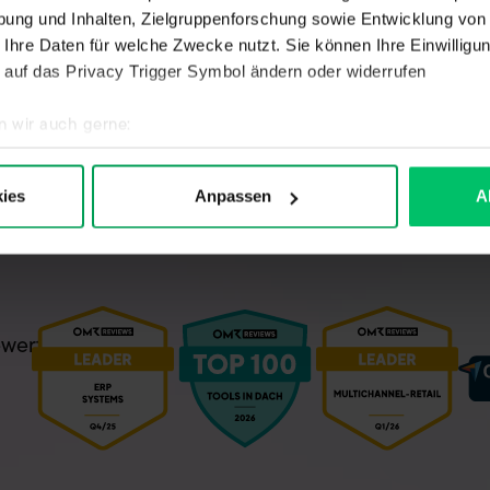
ung und Inhalten, Zielgruppenforschung sowie Entwicklung von
 Ihre Daten für welche Zwecke nutzt. Sie können Ihre Einwilligun
 auf das Privacy Trigger Symbol ändern oder widerrufen
n wir auch gerne:
hre geografische Lage erfassen, welche bis auf einige Meter ge
es Scannen nach bestimmten Merkmalen (Fingerprinting) identifi
ies
Anpassen
A
ie Ihre persönlichen Daten verarbeitet werden, und legen Sie I
nen ein optimales Webseiten-Erlebnis zu bieten. Dazu zählen C
wie solche, die zu Statistikzwecken, für Marketingzwecke oder z
elbst festlegen, welche Cookies Sie zulassen möchten. Mit Ihre
ch Ihre Einwilligung zur Weitergabe Ihrer Nutzungsdaten an exter
er EU haben (z.B. USA) und Ihre Daten zu eigenen Zwecken ver
cht sichere Drittländer beinhaltet das Risiko der Offenlegung an
Ihre hier abgegebene Einwilligung können Sie jederzeit mit Wirku
ie auf „Cookie-Einstellungen anpassen“ im Footer unserer Seite. 