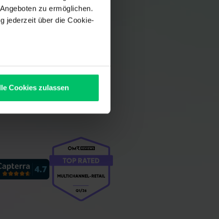
 Angeboten zu ermöglichen.
g jederzeit über die Cookie-
nau sein können
zieren
lle Cookies zulassen
Abschnitt
hre Präferenzen im
ookies, die für den Betrieb
ur Anzeige externer Inhalte
m Klick auf "Alle Cookies
ne Dienstleister, die Ihren
wenden. Die Übertragung
 unberechtigte Dritte, wie
ng für die Zukunft
Details siehe unsere