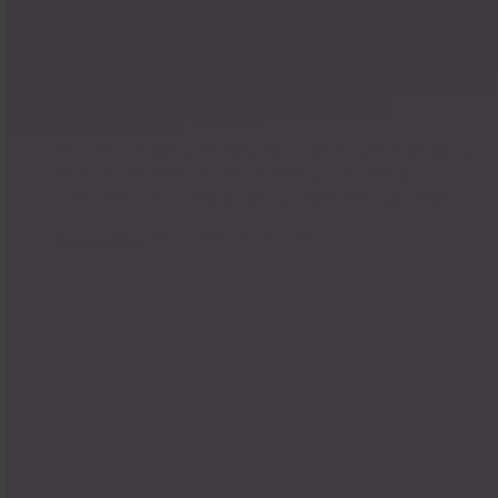
Shipping That Delivers
We make shipping as easy as possible. Get a shipping
label in just a few clicks—building trust with your
customers who instantly know where their package is.
Reporting That Works for You
With our reports, you always have a reliable source for
your decisions. No more guesswork, just certainty
about how your business is truly performing.
Integrations That Tie It All Together
Whether Shopify, Amazon, eBay, or your own store—
Billbee is the central hub for your multichannel
business. Instead of drowning in chaos, you manage
all orders centrally from one platform.