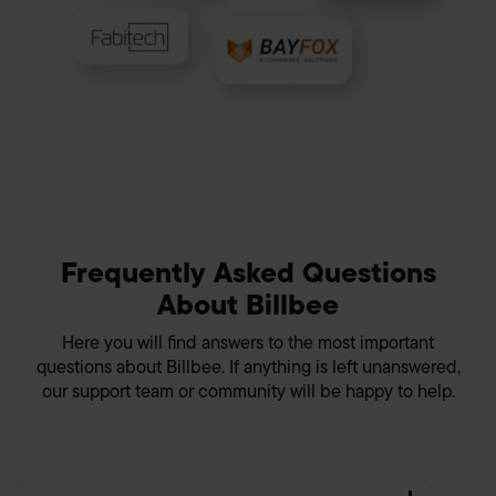
außerhalb der EU haben (z.B. USA) und Ihre Daten zu
eigenen Zwecken verwenden. Die Übertragung
personenbezogener Daten in nicht sichere Drittländer
beinhaltet das Risiko der Offenlegung an unberechtigte
Dritte, wie z.B. ausländische Behörden. Ihre hier
abgegebene Einwilligung können Sie jederzeit mit Wirkung
für die Zukunft widerrufen. Hierzu klicken Sie auf „Cookie-
Einstellungen anpassen“ im Footer unserer Seite. Details
Datenschutzinformationen
siehe unsere
. Unser
Impressum
Frequently Asked Questions
About Billbee
Here you will find answers to the most important
questions about Billbee. If anything is left unanswered,
our support team or community will be happy to help.