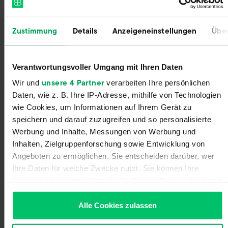
Zustimmung
Details
Anzeigeneinstellungen
Über
Sign Up With Zero Commitment
Register for your Billbee account and start your
trial without entering payment details. The trial
Verantwortungsvoller Umgang mit Ihren Daten
ends automatically without you having to
unsere 4 Partner
Wir und
verarbeiten Ihre persönlichen
cancel!
Daten, wie z. B. Ihre IP-Adresse, mithilfe von Technologien
wie Cookies, um Informationen auf Ihrem Gerät zu
speichern und darauf zuzugreifen und so personalisierte
Werbung und Inhalte, Messungen von Werbung und
Inhalten, Zielgruppenforschung sowie Entwicklung von
Angeboten zu ermöglichen. Sie entscheiden darüber, wer
Ihre Daten für welche Zwecke nutzt. Sie können Ihre
Einwilligung jederzeit über die Cookie-Erklärung oder durch
Klicken auf das Privacy Trigger Symbol ändern oder
widerrufen
Alle Cookies zulassen