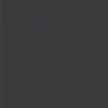
With automated inventory management, you always
know where you stand. No stockouts, no surprises—
just reliable data.