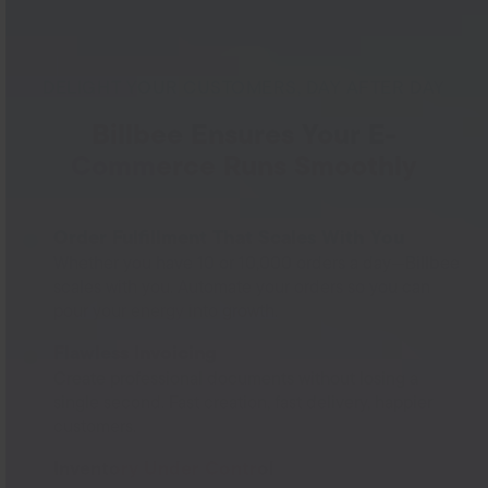
DELIGHT YOUR CUSTOMERS, DAY AFTER DAY
Billbee Ensures Your E-
Commerce Runs Smoothly
Order Fulfillment That Scales With You
Whether you have 10 or 10,000 orders a day—Billbee
scales with you. Automate your orders so you can
pour your energy into growth.
Flawless Invoicing
Create professional documents without losing a
single second. Fast creation, fast delivery, happier
customers.
Inventory Under Control