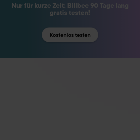
Nur für kurze Zeit: Billbee 90 Tage lang
gratis testen!
Kostenlos testen
OPTIMIERE DEINE PROZESSE SCHRITT FÜR
SCHRITT
So macht Billbee deinen E-
Commerce-Alltag leichter
Zentrale Auftragsabwicklung
Behalte den Überblick über alle eingegangenen