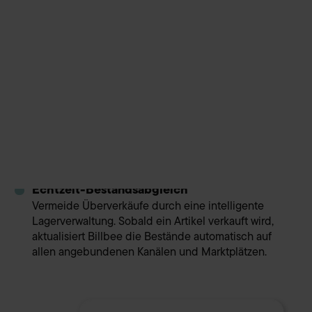
Bestellungen, egal woher sie kommen. Billbee
strukturiert deine Prozesse so effizient, dass du auch
bei steigendem Volumen immer den Kopf frei
behältst.
Automatisierte Auftragsdokumente
Erzeuge Rechnungen, Lieferscheine und
Stornierungen ganz ohne manuellen Aufwand. Die
Dokumente werden im Hintergrund erstellt und auf
Wunsch direkt an deine Kund:innen versendet –
professionell und zeitsparend.
Echtzeit-Bestandsabgleich
Vermeide Überverkäufe durch eine intelligente
Lagerverwaltung. Sobald ein Artikel verkauft wird,
aktualisiert Billbee die Bestände automatisch auf
allen angebundenen Kanälen und Marktplätzen.