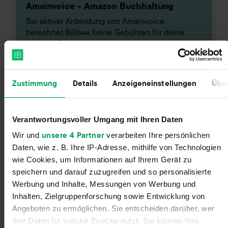
Amainvoice - Amazon Buchhaltung
Bei aktiver Anbindung von Amainvoice
berechnet Billbee keine Gebühren für deine
Amazon-Bestellungen.
Zustimmung
Details
Anzeigeneinstellungen
Über
Verantwortungsvoller Umgang mit Ihren Daten
ab 200 Bestellungen
unsere 4 Partner
Wir und
verarbeiten Ihre persönlichen
Daten, wie z. B. Ihre IP-Adresse, mithilfe von Technologien
Billbee in vollem Umfang
wie Cookies, um Informationen auf Ihrem Gerät zu
Alle Funktionen & Schnittstellen inklusive
speichern und darauf zuzugreifen und so personalisierte
Monatlich kündbar (keine Mindestlaufzeit)
Werbung und Inhalte, Messungen von Werbung und
Unbegrenzte Nutzeranzahl
Inhalten, Zielgruppenforschung sowie Entwicklung von
Angeboten zu ermöglichen. Sie entscheiden darüber, wer
Kostenloser Mail-Support mit
Ihre Daten für welche Zwecke nutzt. Sie können Ihre
Serviceversprechen