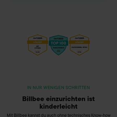
Anzeige externer Inhalte genutzt werden. Sie können
selbst festlegen, welche Cookies Sie zulassen möchten.
Mit Ihrem Klick auf "Alle Cookies zulassen" erteilen Sie
uns auch Ihre Einwilligung zur Weitergabe Ihrer
Nutzungsdaten an externe Dienstleister, die Ihren Sitz in
Ländern außerhalb der EU haben (z.B. USA) und Ihre
Daten zu eigenen Zwecken verwenden. Die Übertragung
personenbezogener Daten in nicht sichere Drittländer
beinhaltet das Risiko der Offenlegung an unberechtigte
Dritte, wie z.B. ausländische Behörden. Ihre hier
abgegebene Einwilligung können Sie jederzeit mit Wirkung
für die Zukunft widerrufen. Hierzu klicken Sie auf „Cookie-
Einstellungen anpassen“ im Footer unserer Seite. Details
Datenschutzinformationen
siehe unsere
. Unser
IN NUR WENIGEN SCHRITTEN
Impressum
Billbee einzurichten ist
kinderleicht
Mit Billbee kannst du auch ohne technisches Know-how